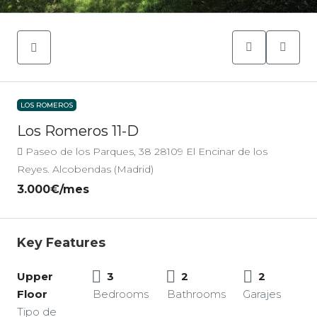
LOS ROMEROS
Los Romeros 11-D
Paseo de los Parques, 38 28109 El Encinar de los
Reyes. Alcobendas (Madrid)
3.000€
/mes
Key Features
Upper
3
2
2
Floor
Bedrooms
Bathrooms
Garajes
Tipo de