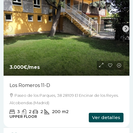
3.000€
/mes
Los Romeros 11-D
Paseo de los Parques, 38 28109 El Encinar de los Reyes.
Alcobendas (Madrid)
3
2
2
200
m2
UPPER FLOOR
Ver detalles