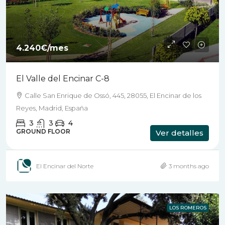
4.240€
/mes
El Valle del Encinar C-8
Calle San Enrique de Ossó, 445, 28055, El Encinar de los
Reyes, Madrid, España
3
3
4
GROUND FLOOR
Ver detalles
El Encinar del Norte
3 months ago
LOS ROMEROS