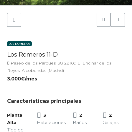
LOS ROMEROS
Los Romeros 11-D
Paseo de los Parques, 38 28109 El Encinar de los
Reyes. Alcobendas (Madrid)
3.000€
/mes
Características principales
Planta
3
2
2
Alta
Habitaciones
Baños
Garajes
Tipo de