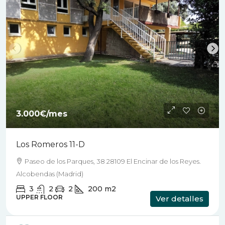
3.000€
/mes
Los Romeros 11-D
Paseo de los Parques, 38 28109 El Encinar de los Reyes.
Alcobendas (Madrid)
3
2
2
200
m2
UPPER FLOOR
Ver detalles