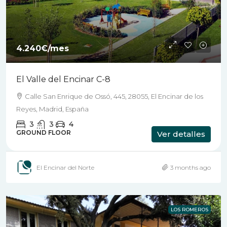
4.240€
/mes
El Valle del Encinar C-8
Calle San Enrique de Ossó, 445, 28055, El Encinar de los
Reyes, Madrid, España
3
3
4
GROUND FLOOR
Ver detalles
El Encinar del Norte
3 months ago
LOS ROMEROS