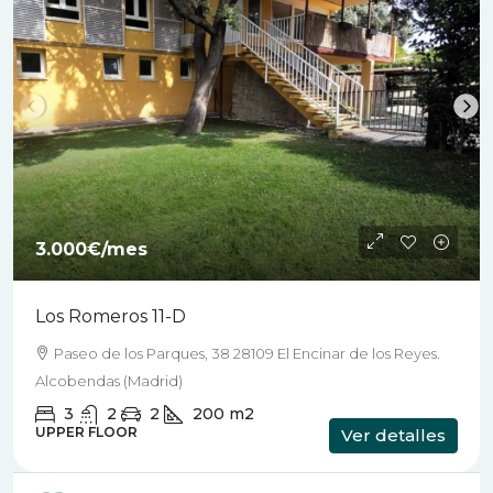
3.000€
/mes
Los Romeros 11-D
Paseo de los Parques, 38 28109 El Encinar de los Reyes.
Alcobendas (Madrid)
3
2
2
200
m2
UPPER FLOOR
Ver detalles