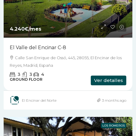
4.240€
/mes
El Valle del Encinar C-8
Calle San Enrique de Ossó, 445, 28055, El Encinar de los
Reyes, Madrid, España
3
3
4
GROUND FLOOR
Ver detalles
El Encinar del Norte
3 months ago
LOS ROMEROS