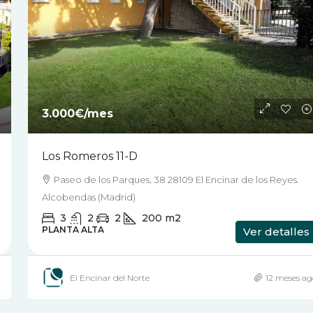
3.000€
/mes
Los Romeros 11-D
Paseo de los Parques, 38 28109 El Encinar de los Reyes.
Alcobendas (Madrid)
3
2
2
200
m2
PLANTA ALTA
Ver detalles
El Encinar del Norte
12 meses ag