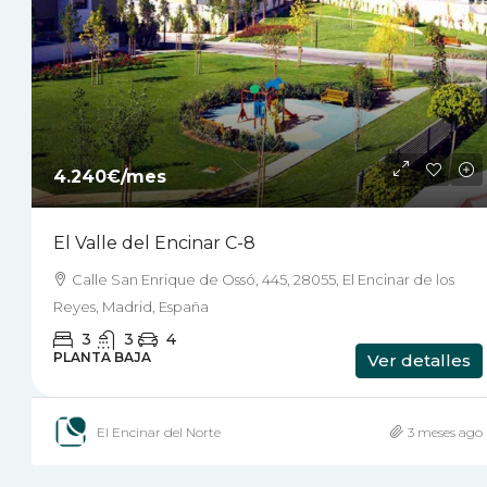
4.240€
/mes
El Valle del Encinar C-8
Calle San Enrique de Ossó, 445, 28055, El Encinar de los
Reyes, Madrid, España
3
3
4
PLANTA BAJA
Ver detalles
El Encinar del Norte
3 meses ago