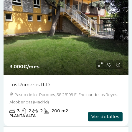
3.000€
/mes
Los Romeros 11-D
Paseo de los Parques, 38 28109 El Encinar de los Reyes.
Alcobendas (Madrid)
3
2
2
200
m2
PLANTA ALTA
Ver detalles