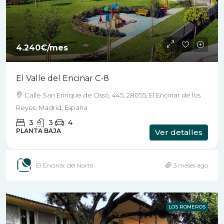
4.240€
/mes
El Valle del Encinar C-8
Calle San Enrique de Ossó, 445, 28055, El Encinar de los
Reyes, Madrid, España
3
3
4
PLANTA BAJA
Ver detalles
El Encinar del Norte
3 meses ago
LOS ROMEROS