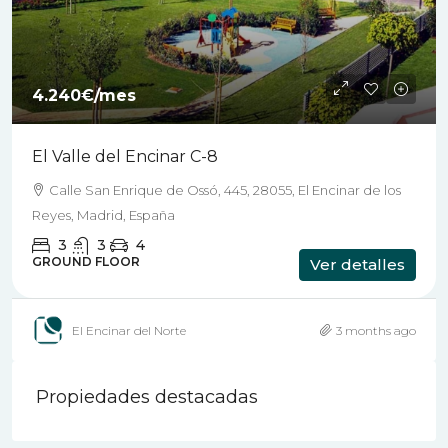
4.240€
/mes
El Valle del Encinar C-8
Calle San Enrique de Ossó, 445, 28055, El Encinar de los
Reyes, Madrid, España
3
3
4
GROUND FLOOR
Ver detalles
El Encinar del Norte
3 months ago
Propiedades destacadas