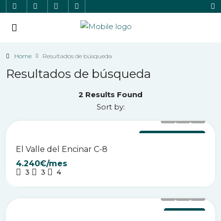
Home
Resultados de búsqueda
Resultados de búsqueda
2 Results Found
Sort by:
EL VALLE DEL ENCINAR
El Valle del Encinar C-8
4.240€/mes
3
3
4
LOS ROMEROS