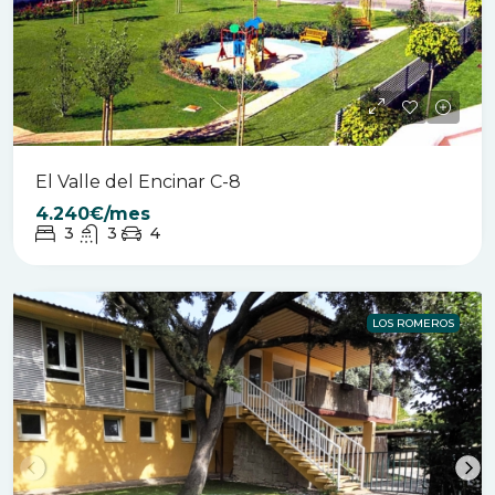
El Valle del Encinar C-8
4.240€/mes
3
3
4
LOS ROMEROS