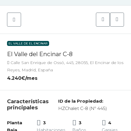
EL VALLE DE EL ENCINAR
El Valle del Encinar C-8
Calle San Enrique de Ossó, 445, 28055, El Encinar de los
Reyes, Madrid, España
4.240€
/mes
Características
ID de la Propiedad:
principales
HZChalet C-8 (Nº 445)
Planta
3
3
4
Baja
Habitaciones
Baños
Garajes