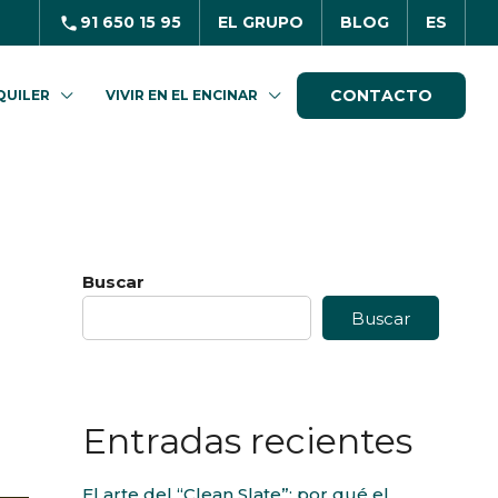
91 650 15 95
EL GRUPO
BLOG
ES
CONTACTO
QUILER
VIVIR EN EL ENCINAR
Buscar
Buscar
Entradas recientes
El arte del “Clean Slate”: por qué el