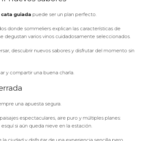
a
cata guiada
puede ser un plan perfecto.
os donde sommeliers explican las características de
 se degustan varios vinos cuidadosamente seleccionados.
ersar, descubrir nuevos sabores y disfrutar del momento sin
ar y compartir una buena charla.
errada
empre una apuesta segura.
aisajes espectaculares, aire puro y múltiples planes:
squí si aún queda nieve en la estación.
 la ciudad y disfrutar de una experiencia sencilla pero