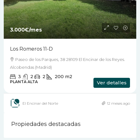
3.000€
/mes
Los Romeros 11-D
Paseo de los Parques, 38 28109 El Encinar de los Reyes.
Alcobendas (Madrid)
3
2
2
200
m2
PLANTA ALTA
Ver detalles
El Encinar del Norte
12 meses ago
Propiedades destacadas