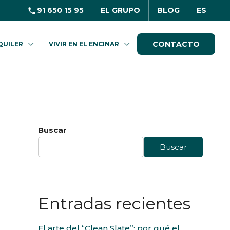
91 650 15 95
EL GRUPO
BLOG
ES
CONTACTO
QUILER
VIVIR EN EL ENCINAR
Buscar
Buscar
Entradas recientes
El arte del “Clean Slate”: por qué el