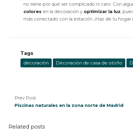
no tiene por qué ser complicado ni caro. Con alg
colores
en la decoración y
optimizar la luz
, pue
más conectado con la estación. ¡Haz de tu hogar u
Tags
decoración
Decoración de casa de otoño
D
Prev Post
Piscinas naturales en la zona norte de Madrid
Related posts