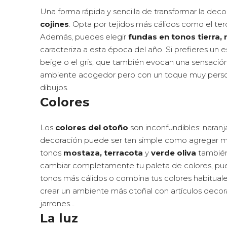
Una forma rápida y sencilla de transformar la dec
cojines
. Opta por tejidos más cálidos como el ter
Además, puedes elegir
fundas en tonos tierra, 
caracteriza a esta época del año. Si prefieres un e
beige o el gris, que también evocan una sensación d
ambiente acogedor pero con un toque muy persona
dibujos.
Colores
Los
colores del otoño
son inconfundibles: naranja
decoración puede ser tan simple como agregar man
tonos
mostaza, terracota
y
verde oliva
también
cambiar completamente tu paleta de colores, pue
tonos más cálidos o combina tus colores habitual
crear un ambiente más otoñal con artículos decora
jarrones…
La luz