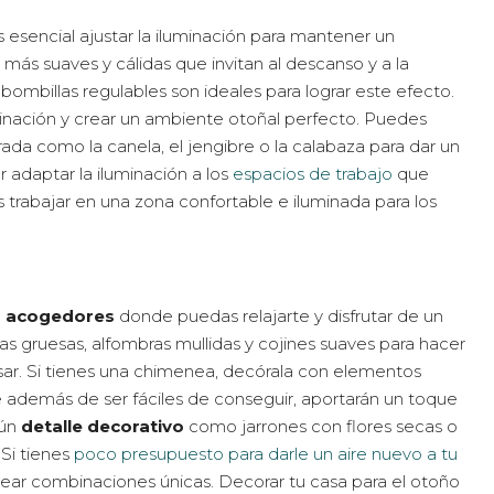
s esencial ajustar la iluminación para mantener un
ás suaves y cálidas que invitan al descanso y a la
bombillas regulables son ideales para lograr este efecto.
nación y crear un ambiente otoñal perfecto. Puedes
rada como la canela, el jengibre o la calabaza para dar un
r adaptar la iluminación a los
espacios de trabajo
que
trabajar en una zona confortable e iluminada para los
s acogedores
donde puedas relajarte y disfrutar de un
as gruesas, alfombras mullidas y cojines suaves para hacer
sar. Si tienes una chimenea, decórala con elementos
e además de ser fáciles de conseguir, aportarán un toque
gún
detalle decorativo
como jarrones con flores secas o
Si tienes
poco presupuesto para darle un aire nuevo a tu
rear combinaciones únicas. Decorar tu casa para el otoño