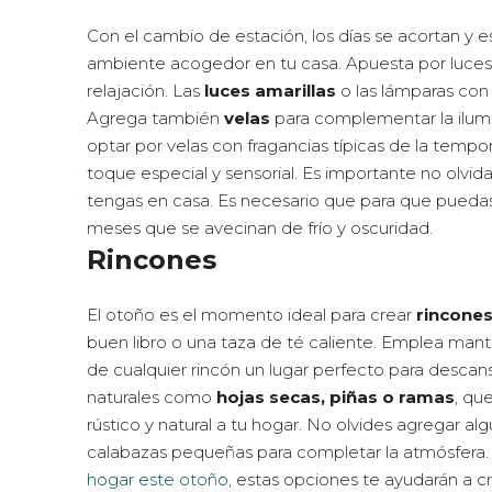
Con el cambio de estación, los días se acortan y e
ambiente acogedor en tu casa. Apuesta por luces m
relajación. Las
luces amarillas
o las lámparas con 
Agrega también
velas
para complementar la ilumi
optar por velas con fragancias típicas de la tempo
toque especial y sensorial. Es importante no olvida
tengas en casa. Es necesario que para que puedas 
meses que se avecinan de frío y oscuridad.
Rincones
El otoño es el momento ideal para crear
rincone
buen libro o una taza de té caliente. Emplea mant
de cualquier rincón un lugar perfecto para descan
naturales como
hojas secas, piñas o ramas
, qu
rústico y natural a tu hogar. No olvides agregar al
calabazas pequeñas para completar la atmósfera. 
hogar este otoño
, estas opciones te ayudarán a c