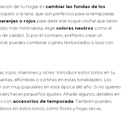
oración de tu hogar es
cambiar las fundas de los
ciopelo o la lana, que son perfectos para la temporada.
naranjas o rojos
para darle ese toque otoñal que tanto
stilo más minimalista, elige
colores neutros
como el
e calidez. Si por el contrario, prefieres crear un
l, puedes combinar cojines texturizados o lisos con
s, rojos, marrones y ocres. Introducir estos tonos en tu
tas, alfombras o cortinas en estas tonalidades. Los
 son muy populares en esta época del año. Si no quieres
des hacer pequeños ajustes. Añade algunos detalles en
es con
accesorios de temporada
. También puedes
tivos en estos tonos, como flores y hojas secas,