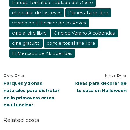
Paruqe Temático Poblado del Oeste
el encinar de los reyes
Planes al aire libre
verano en El Encianr de los Reyes
cine al aire libre
Cine de Verano Alcobendas
cine gratuito
conciertos al aire libre
El Mercado de Alcobendas
Prev Post
Next Post
Parques y zonas
Ideas para decorar de
naturales para disfrutar
tu casa en Halloween
de la primavera cerca
de El Encinar
Related posts