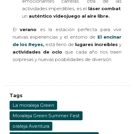
emocionantes carreras. otra de las
actividades imperdibles, es el
láser combat
:
un
auténtico videojuego al aire libre.
El
verano
es la estación perfecta para vivir
nuevas experiencias y el entorno de
El encinar
de los Reyes,
está lleno de
lugares increíbles
y
actividades
de ocio
que cada año nos traen
sorpresas y nuevas posibilidades de diversión.
Tags
La moraleja Green
Moraleja Green Summer Fest
oraleja Aventura