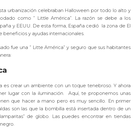
sta urbanización celebraban Halloween por todo lo alto y
odado como ” Little América”. La razón se debe a los
 España y EEUU. De esta forma, España cedió la zona de El
 beneficios y ayudas internacionales.
sado fue una ” Litte América” y seguro que sus habitantes
anera:
ca
ta es crear un ambiente con un toque tenebroso. Y ahora
er lugar con la iluminación. Aquí, te proponemos unas
enen que hacer a mano pero es muy sencillo. En primer
naldas son las que la bombilla está insertada dentro de un
lamparitas” de globo. Las puedes encontrar en tiendas
 negro.