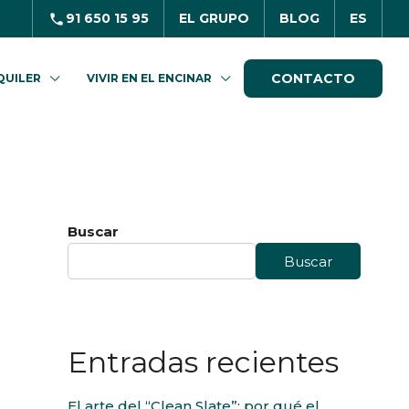
91 650 15 95
EL GRUPO
BLOG
ES
CONTACTO
QUILER
VIVIR EN EL ENCINAR
Buscar
Buscar
Entradas recientes
El arte del “Clean Slate”: por qué el