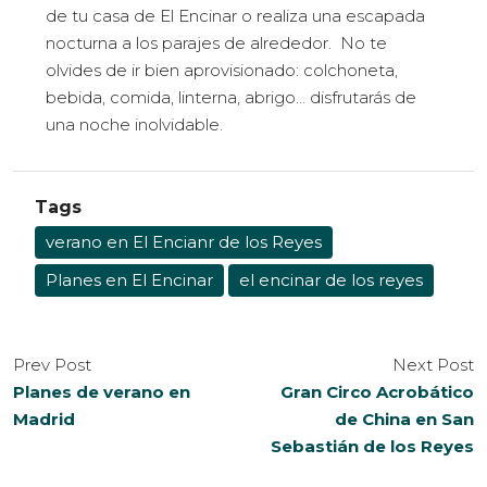
de tu casa de El Encinar o realiza una escapada
nocturna a los parajes de alrededor. No te
olvides de ir bien aprovisionado: colchoneta,
bebida, comida, linterna, abrigo… disfrutarás de
una noche inolvidable.
Tags
verano en El Encianr de los Reyes
Planes en El Encinar
el encinar de los reyes
Prev Post
Next Post
Planes de verano en
Gran Circo Acrobático
Madrid
de China en San
Sebastián de los Reyes