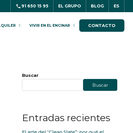
91 650 15 95
EL GRUPO
BLOG
ES
CONTACTO
LQUILER
VIVIR EN EL ENCINAR
Buscar
Buscar
Entradas recientes
El arte del “Clean Slate”: por qué el