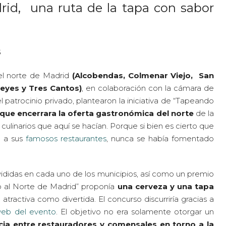
rid, una ruta de la tapa con sabor
s
del norte de Madrid
(Alcobendas, Colmenar Viejo, San
Reyes y Tres Cantos)
, en colaboración con la cámara de
patrocinio privado, plantearon la iniciativa de “Tapeando
a que encerrara la oferta gastronómica del norte
de la
culinarios que aquí se hacían. Porque si bien es cierto que
o a sus
famosos restaurantes
, nunca se había fomentado
vididas en cada uno de los municipios, así como un premio
 al Norte de Madrid” proponía
una cerveza y una tapa
atractiva como divertida. El concurso discurriría gracias a
web del evento
. El objetivo no era solamente otorgar un
cia entre restauradores y comensales en torno a la