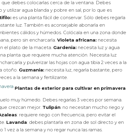
lo que debes colocarlas cerca de la ventana. Debes
y utilizar agua blanda y pobre en sal, por lo que es
ifilo:
es una planta fácil de conservar. Sólo debes regarla
astante luz. También es aconsejable abonarla en
ambientes cálidos y húmedos. Colócala en una zona donde
ana, pero sin encharcarla.
Violeta africana:
necesita
en el plato de la maceta.
Gardenia:
necesita luz y agua
na planta que requiere mucha atención. Necesita luz
harcarla y pulverizar las hojas con agua tibia 2 veces a la
a otoño.
Guzmania:
necesita luz, regarla bastante, pero
veces a la semana y fertilizante.
Plantas de exterior para cultivar en primavera
n suelo muy húmedo. Debes regarlas 3 veces por semana.
a que crezcan mejor.
Tulipán
: no necesitan mucho riego y
Azaleas
: requiere riego con frecuencia, pero evitar el
te.
Lavanda
: debes plantarla en zona de sol directo y en
o 1 vez a la semana y no regar nunca las ramas.