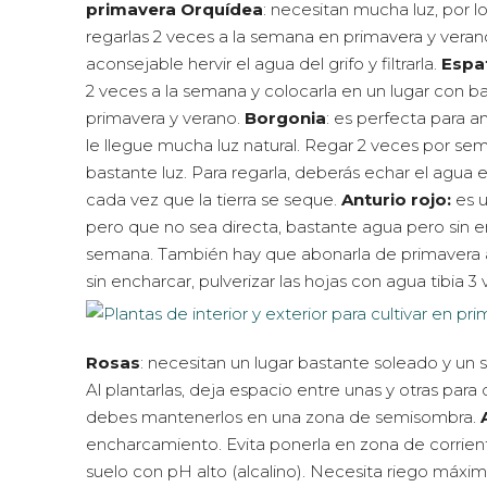
primavera
Orquídea
: necesitan mucha luz, por 
regarlas 2 veces a la semana en primavera y verano 
aconsejable hervir el agua del grifo y filtrarla.
Espat
2 veces a la semana y colocarla en un lugar con b
primavera y verano.
Borgonia
: es perfecta para 
le llegue mucha luz natural. Regar 2 veces por sem
bastante luz. Para regarla, deberás echar el agua 
cada vez que la tierra se seque.
Anturio rojo:
es u
pero que no sea directa, bastante agua pero sin enc
semana. También hay que abonarla de primavera 
sin encharcar, pulverizar las hojas con agua tibia 3 
Rosas
: necesitan un lugar bastante soleado y u
Al plantarlas, deja espacio entre unas y otras par
debes mantenerlos en una zona de semisombra.
encharcamiento. Evita ponerla en zona de corrien
suelo con pH alto (alcalino). Necesita riego máxim