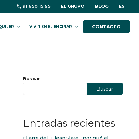
91 650 15 95
EL GRUPO
BLOG
ES
CONTACTO
QUILER
VIVIR EN EL ENCINAR
Buscar
Buscar
Entradas recientes
El arte del “Clean Slate”: por qué el