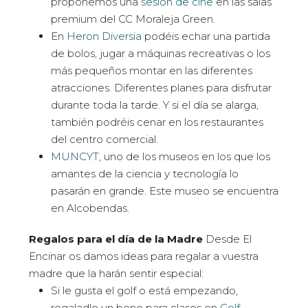
proponemos una
sesión de cine
en las salas
premium del CC Moraleja Green.
En
Heron Diversia
podéis echar una partida
de bolos, jugar a máquinas recreativas o los
más pequeños montar en las diferentes
atracciones. Diferentes planes para disfrutar
durante toda la tarde. Y si el día se alarga,
también podréis cenar en los restaurantes
del centro comercial.
MUNCYT
, uno de los museos en los que los
amantes de la ciencia y tecnología lo
pasarán en grande. Este museo se encuentra
en Alcobendas.
Regalos para el día de la Madre
Desde El
Encinar os damos ideas para regalar a vuestra
madre que la harán sentir especial:
Si le gusta el golf o está empezando,
regaladle un bono para clases en
Golf