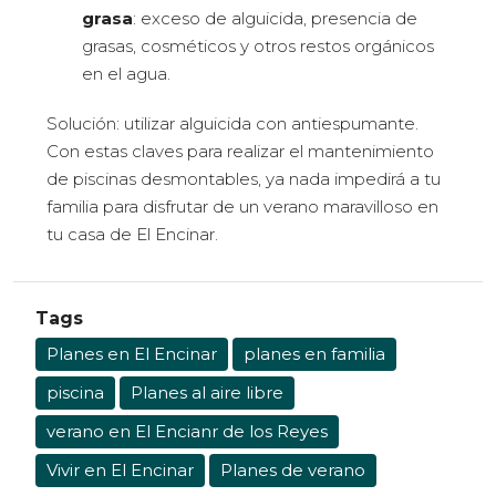
grasa
: exceso de alguicida, presencia de
grasas, cosméticos y otros restos orgánicos
en el agua.
Solución: utilizar alguicida con antiespumante.
Con estas claves para realizar el mantenimiento
de piscinas desmontables, ya nada impedirá a tu
familia para disfrutar de un verano maravilloso en
tu casa de El Encinar.
Tags
Planes en El Encinar
planes en familia
piscina
Planes al aire libre
verano en El Encianr de los Reyes
Vivir en El Encinar
Planes de verano