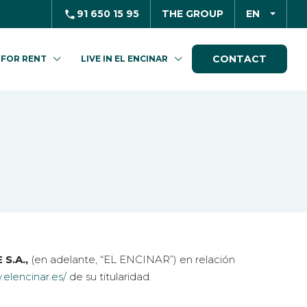
91 650 15 95
THE GROUP
EN
CONTACT
FOR RENT
LIVE IN EL ENCINAR
 S.A
.,
(en adelante, “EL ENCINAR”) en relación
.elencinar.es/
de su titularidad.