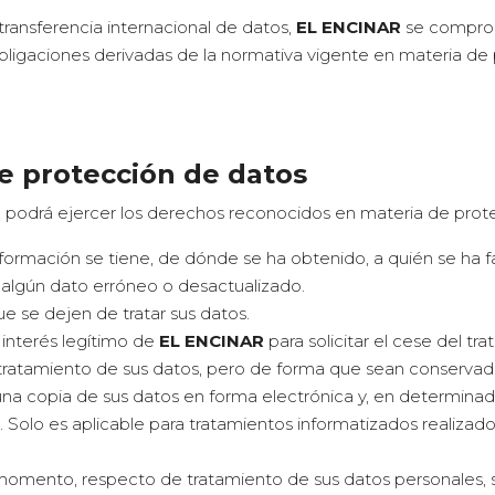
transferencia internacional de datos,
EL ENCINAR
se comprom
s obligaciones derivadas de la normativa vigente en materia de
de protección de datos
podrá ejercer los derechos reconocidos en materia de prot
nformación se tiene, de dónde se ha obtenido, a quién se ha fa
ar algún dato erróneo o desactualizado.
ue se dejen de tratar sus datos.
 interés legítimo de
EL ENCINAR
para solicitar el cese del tr
 el tratamiento de sus datos, pero de forma que sean conservado
una copia de sus datos en forma electrónica y, en determinada
 Solo es aplicable para tratamientos informatizados realizad
 momento, respecto de tratamiento de sus datos personales, sin